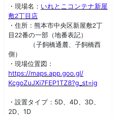
・現場名：
いれとこコンテナ新屋
敷2丁目店
・住所：熊本市中央区新屋敷2丁
目22番の一部（地番表記）
（子飼橋通麓、子飼橋西
側）
・現場位置図：
https://maps.app.goo.gl/
KcgoZuJXi7FEP1TZ8?g_st=ig
・設置タイプ：5D、4D、3D、
2D、1D