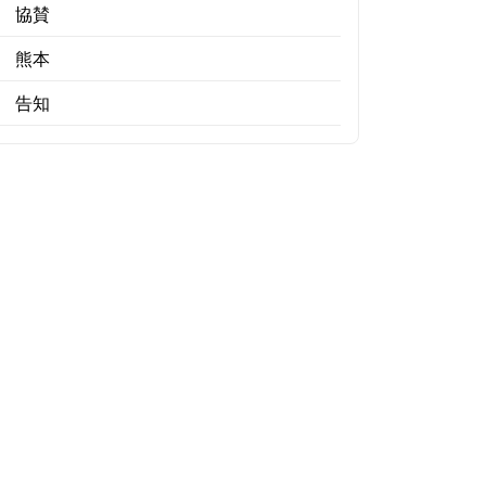
協賛
熊本
告知