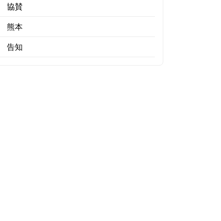
協賛
熊本
告知